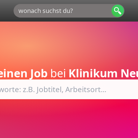
einen Job
bei
Klinikum N