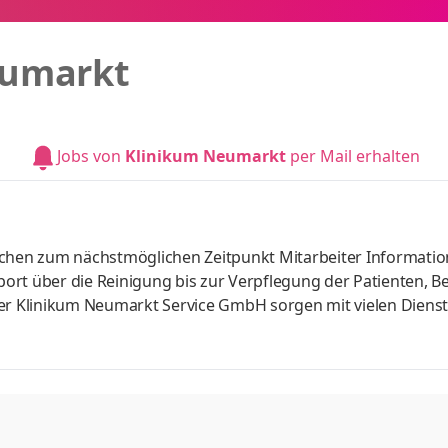
eumarkt
Jobs von
Klinikum Neumarkt
per Mail erhalten
uchen zum nächstmöglichen Zeitpunkt Mitarbeiter Informatio
sport über die Reinigung bis zur Verpflegung der Patienten, 
der Klinikum Neumarkt Service GmbH sorgen mit vielen Dienst
d läuft. Sie tragen maßgeblich dazu bei, dass sich Patientinnen
hlen. Neumarkt i.d.OPf. mit circa 41.000 Einwohnern liegt ve
-Bahn-Anbindung nach Nürnberg und Regensburg. Stadt und L