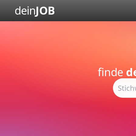
dein
JOB
finde
d