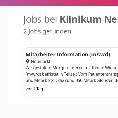
Jobs bei
Klinikum N
2 Jobs gefunden
Mitarbeiter Information (m/w/d)
Neumarkt
Wir gestalten Morgen – gerne mit Ihnen! Wir s
(m/w/d) befristet in Teilzeit Vom Patiententran
und Mitarbeiter: die rund 350 Mitarbeitenden 
leistungen dafür, dass im Klinik­alltag alles run
vor 1 Tag
Patienten im Klinikum Neumarkt gut versorgt fü
günstig an der Auto­bahn A 3 mit Bahn- und S
bieten mit weiter­bildenden Schule