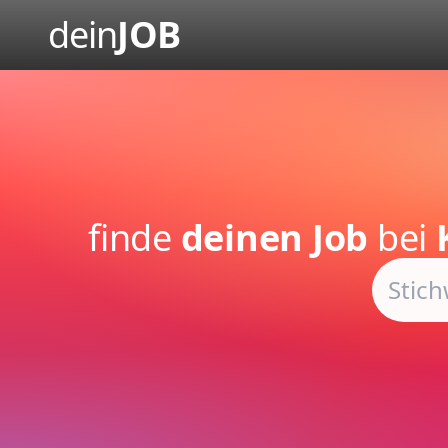
dein
JOB
finde
deinen Job
bei