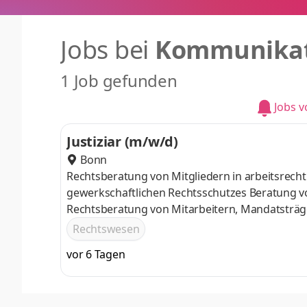
Jobs bei
Kommunikat
1 Job gefunden
Jobs 
Justiziar (m/w/d)
Bonn
Rechtsberatung von Mitgliedern in arbeitsrech
gewerkschaftlichen Rechtsschutzes Beratung vo
Rechtsberatung von Mitarbeitern, Mandatsträ
Schulungsunterlagen (Betriebsräteschulungen)
Rechtswesen
Organisatorische Vorbereitung und rechtliche 
vor 6 Tagen