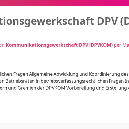
ionsgewerkschaft DPV 
von
Kommunikationsgewerkschaft DPV (DPVKOM)
per Mai
tlichen Fragen Allgemeine Abwicklung und Koordinierung des
n Betriebsräten in betriebsverfassungsrechtlichen Fragen I
gern und Gremien der DPVKOM Vorbereitung und Erstellung 
 Eigenverantwortliche Durchführung von Betriebsräteschul
Begleitung von Betriebsratswahlen in der Organisation