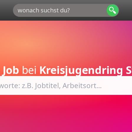
 Job
bei
Kreisjugendring S