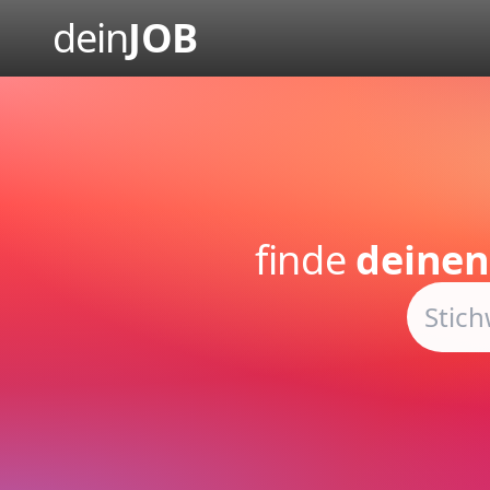
dein
JOB
finde
deinen