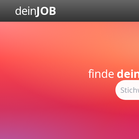
dein
JOB
finde
dei