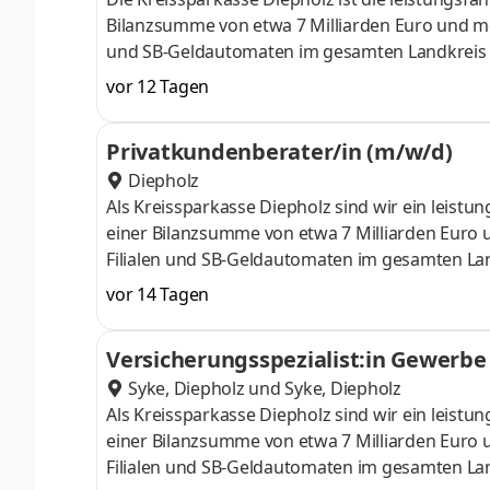
Bilanzsumme von etwa 7 Milliarden Euro und mehr
und SB-Geldautomaten im gesamten Landkreis Di
Arbeitsumfeld und unterstützen die persönliche
vor 12 Tagen
sind offen für neue Ideen und Wünsche und möch
unterstützen.Wenn du Lust hast, in einem wer
Privatkundenberater/in (m/w/d)
Erfolg unserer Sparkasse beizutragen, freue
Diepholz
Als Kreissparkasse Diepholz sind wir ein leistu
einer Bilanzsumme von etwa 7 Milliarden Euro u
Filialen und SB-Geldautomaten im gesamten Land
Arbeitsumfeld und unterstützen die persönliche
vor 14 Tagen
sind offen für neue Ideen und Wünsche und möch
unterstützen.Wenn du Lust hast, in einem wer
Versicherungsspezialist:in Gewerbe
Erfolg unserer Sparkasse beizutragen,
Syke, Diepholz
und
Syke, Diepholz
Als Kreissparkasse Diepholz sind wir ein leistu
einer Bilanzsumme von etwa 7 Milliarden Euro u
Filialen und SB-Geldautomaten im gesamten Land