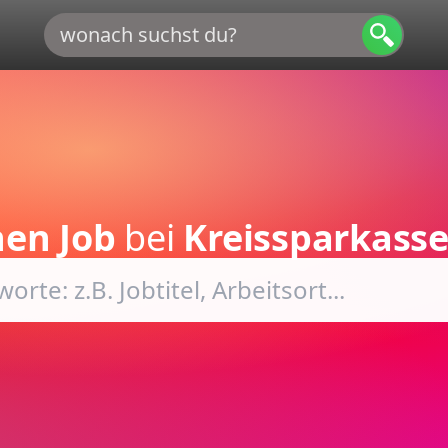
nen Job
bei
Kreissparkasse