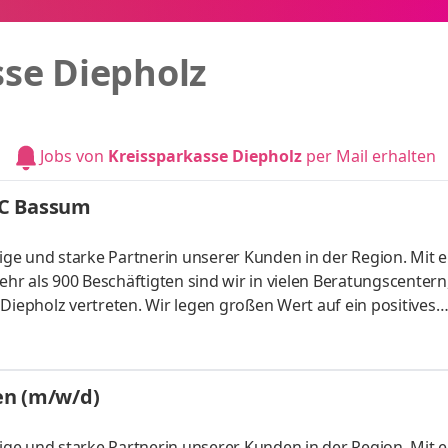
sse Diepholz
Jobs von
Kreissparkasse Diepholz
per Mail erhalten
BC Bassum
hige und starke Partnerin unserer Kunden in der Region. Mit e
 als 900 Beschäftigten sind wir in vielen Beratungscentern, 
epholz vertreten. Wir legen großen Wert auf ein positives
 Weiterentwicklung unserer Mitarbeiterinnen und Mitarbeiter
ten unsere Kunden bei der Erreichung ihrer finanziellen Zi
tschätzenden Arbeitsumfeld mit viel Freude und Engagement
en (m/w/d)
hige und starke Partnerin unserer Kunden in der Region. Mit e