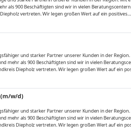
 als 900 Beschäftigten sind wir in vielen Beratungscentern, 
epholz vertreten. Wir legen großen Wert auf ein positives
 Weiterentwicklung unserer Mitarbeiterinnen und Mitarbeiter
ten unsere Kunden bei der Erreichung ihrer finanziellen Zi
tschätzenden Arbeitsumfeld mit viel Freude und Engagement
ngsfähiger und starker Partner unserer Kunden in der Region.
nd mehr als 900 Beschäftigten sind wir in vielen Beratungsce
kreis Diepholz vertreten. Wir legen großen Wert auf ein pos
 Weiterentwicklung unserer Mitarbeiterinnen und Mitarbeiter
ten unsere Kunden bei der Erreichung ihrer finanziellen Zi
tschätzenden Arbeitsumfeld mit viel Freude und Engagement
 (m/w/d)
ngsfähiger und starker Partner unserer Kunden in der Region.
nd mehr als 900 Beschäftigten sind wir in vielen Beratungsce
kreis Diepholz vertreten. Wir legen großen Wert auf ein pos