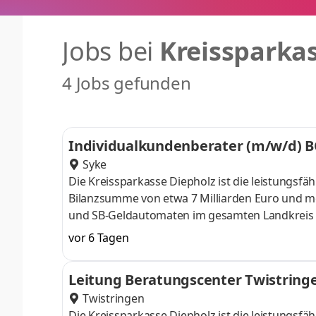
Jobs bei
Kreissparka
4 Jobs gefunden
Individualkundenberater (m/w/d) 
Syke
Die Kreissparkasse Diepholz ist die leistungsfä
Bilanzsumme von etwa 7 Milliarden Euro und mehr
und SB-Geldautomaten im gesamten Landkreis Di
Arbeitsumfeld und unterstützen die persönliche
vor 6 Tagen
sind offen für neue Ideen und Wünsche und möch
unterstützen.Wenn du Lust hast, in einem wer
Leitung Beratungscenter Twistring
Erfolg unserer Sparkasse beizutragen, freue
Twistringen
Die Kreissparkasse Diepholz ist die leistungsfä