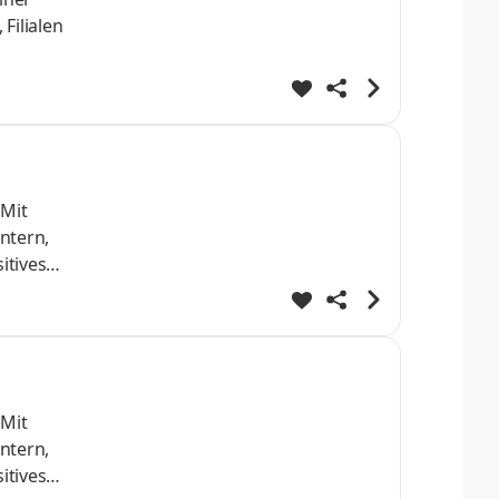
Filialen
. Wir
ele
 zum
 Mit
ntern,
itives
. Wir
ele
 zum
 Mit
ntern,
itives