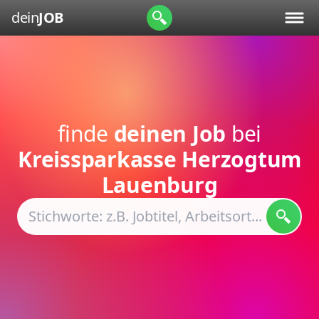
dein
JOB
finde
deinen Job
bei
Kreissparkasse Herzogtum
Lauenburg