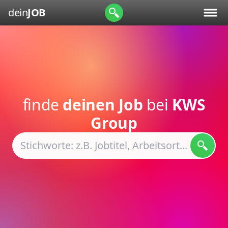
dein
JOB
finde
deinen Job
bei
KWS
Group