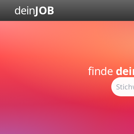
dein
JOB
finde
dei