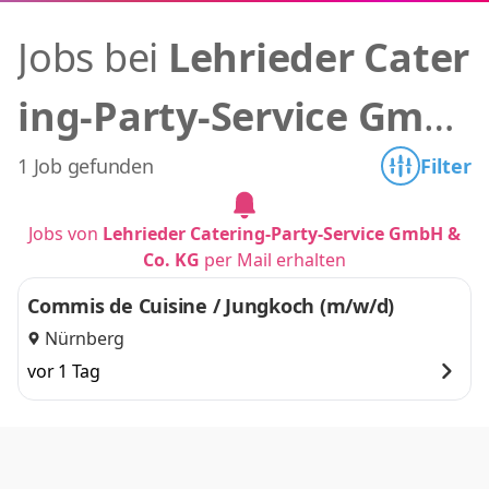
Jobs bei
Lehrieder Cater
ing-Party-Service Gmb
H & Co. KG
1 Job gefunden
Filter
Jobs von
Lehrieder Catering-Party-Service GmbH &
Co. KG
per Mail erhalten
Commis de Cuisine / Jungkoch (m/w/d)
Nürnberg
vor 1 Tag