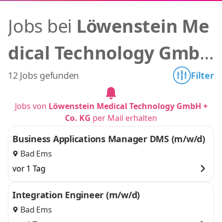
Jobs bei
Löwenstein Me
dical Technology GmbH
+ Co. KG
12 Jobs gefunden
Filter
Jobs von
Löwenstein Medical Technology GmbH +
Co. KG
per Mail erhalten
Business Applications Manager DMS (m/w/d)
Bad Ems
vor 1 Tag
Integration Engineer (m/w/d)
Bad Ems