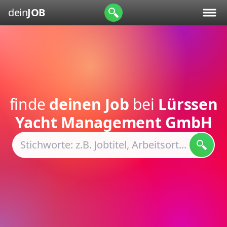
dein
JOB
finde
deinen Job
bei
Lürssen
Yacht Management GmbH