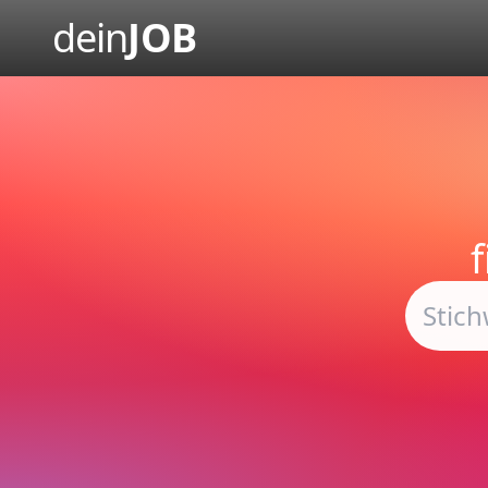
dein
JOB