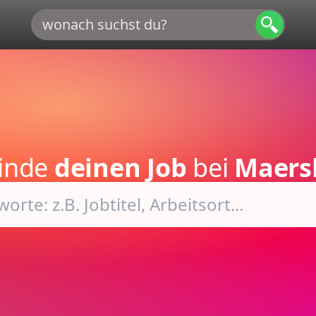
finde
deinen Job
bei
Maers