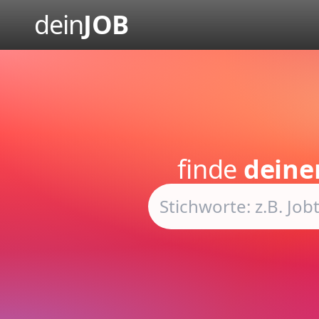
dein
JOB
finde
deine