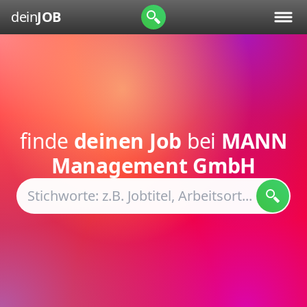
dein
JOB
finde
deinen Job
bei
MANN
Management GmbH