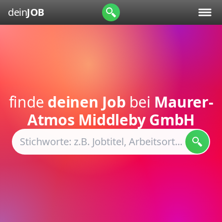
dein
JOB
finde
deinen Job
bei
Maurer-
Atmos Middleby GmbH