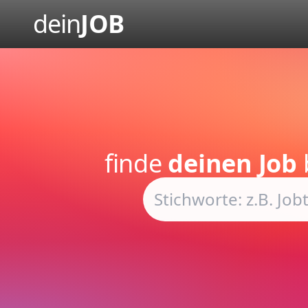
dein
JOB
finde
deinen Job