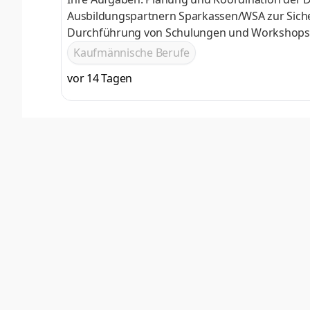
Ausbildungspartnern Sparkassen/WSA zur Sich
Durchführung von Schulungen und Workshops z
und enge Begleitung der Auszubildenden im Aus
Kaufmännische Berufe
Abstimmung mit der Abteilung Personal- und S
vor 14 Tagen