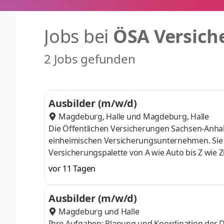
Jobs bei
ÖSA Versich
2 Jobs gefunden
Ausbilder (m/w/d)
Magdeburg, Halle
und
Magdeburg, Halle
Die Öffentlichen Versicherungen Sachsen-Anhal
einheimischen Versicherungsunternehmen. Sie
Versicherungspalette von A wie Auto bis Z wie
im Land und rund 80 Agenturen betreut. Für di
vor 11 Tagen
Aufgaben Planung und Koordination der Durchl
Ausbildungspartnern Sparkassen/WSA zur Sich
Ausbilder (m/w/d)
Durchführung von Schulungen und Workshops zu
Magdeburg und Halle
Ihre Aufgaben: Planung und Koordination der D