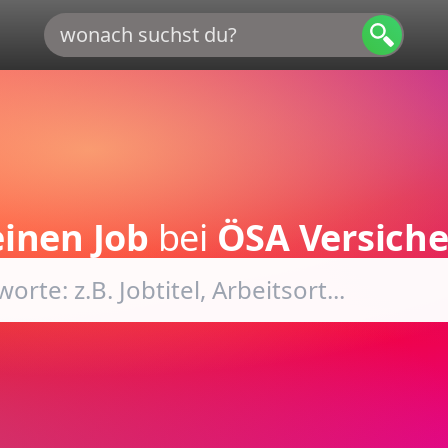
inen Job
bei
ÖSA Versich