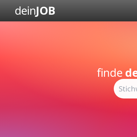
dein
JOB
finde
de