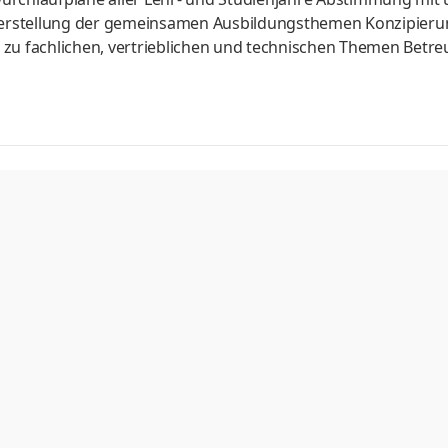
erstellung der gemeinsamen Ausbildungsthemen Konzipier
u fachlichen, vertrieblichen und technischen Themen Betr
bildungsalltag (Innendienst/Außendienst/Berufsschule) in
ozialwesen