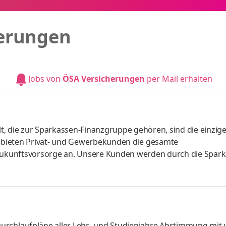
erungen
Jobs von
ÖSA Versicherungen
per Mail erhalten
t, die zur Sparkassen-Finanzgruppe gehören, sind die einzig
 bieten Privat- und Gewerbekunden die gesamte
 Zukunftsvorsorge an. Unsere Kunden werden durch die Spar
e Standorte Magdeburg und Halle suchen wir einen Ausbilder
aufpläne aller Lehr- und Studienjahre Abstimmung mit unse
erstellung der gemeinsamen Ausbildungsthemen Konzipier
 fachlichen, vertrieblichen
urchlaufpläne aller Lehr- und Studienjahre Abstimmung mit