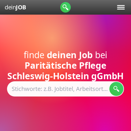
dein
JOB
finde
deinen Job
bei
Paritätische Pflege
Schleswig-Holstein gGmbH