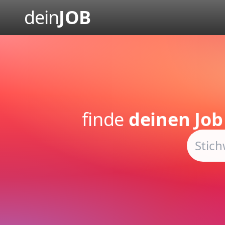
dein
JOB
finde
deinen Job