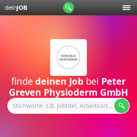
dein
JOB
finde
deinen Job
bei
Peter
Greven Physioderm GmbH