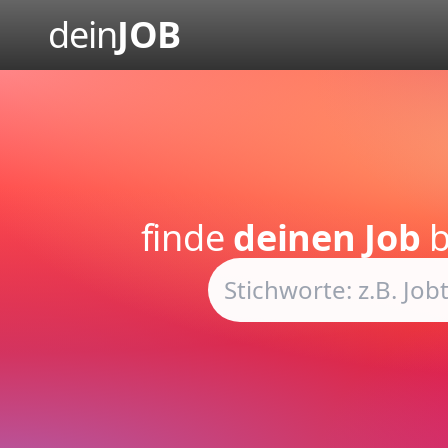
dein
JOB
finde
deinen Job
b