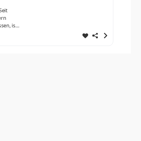
Seit
ern
sen, ist
ösungen
lingen