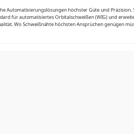
he Automatisierungslösungen höchster Güte und Präzision. 
ndard für automatisiertes Orbitalschweißen (WIG) und erweit
Qualität. Wo Schweißnähte höchsten Ansprüchen genügen müs
isierte und präzise Schweißungen und steht für innovative L
seres deutschen Teams suchen wir Sie für den Standort Duß
ker als Inbetriebnehmer / Servicetechniker (m/w/d) mit
hweißtec