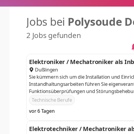
Jobs bei
Polysoude 
2 Jobs gefunden
Elektroniker / Mechatroniker als I
eich Schweißtechnik
Dußlingen
Sie kümmern sich um die Installation und Einr
Instandhaltungsarbeiten führen Sie eigenverant
Funktionsüberprüfungen und Störungsbehebung
Verschleißteilen gehört zu Ihren Kernaufgaben.
Technische Berufe
für Servicebelange Sie reisen auftragsbedingt d
vor 6 Tagen
Elektrotechniker / Mechatroniker a