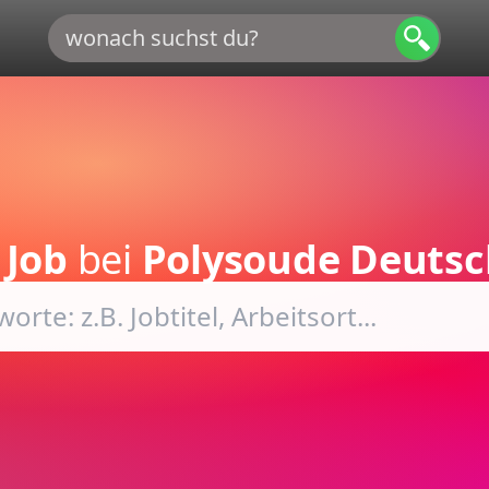
 Job
bei
Polysoude Deuts