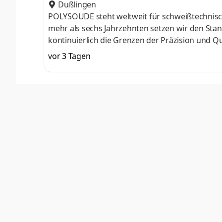
d im Bereich Schweißtechnik
Dußlingen
POLYSOUDE steht weltweit für schweißtechnisc
mehr als sechs Jahrzehnten setzen wir den Sta
kontinuierlich die Grenzen der Präzision und 
Polysoude der verlässliche Partner für automat
vor 3 Tagen
im Orbitalschweißen (WIG). Zur Verstärkung un
bei Tübingen als Elektrotechniker / Mechatroni
elektrotechnischem Hintergrund im Bereich Sc