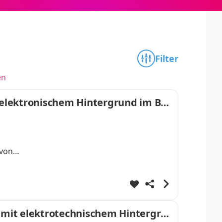
Filter
en
t elektronischem Hintergrund im Ber
 von
artner
) mit elektrotechnischem Hintergrun