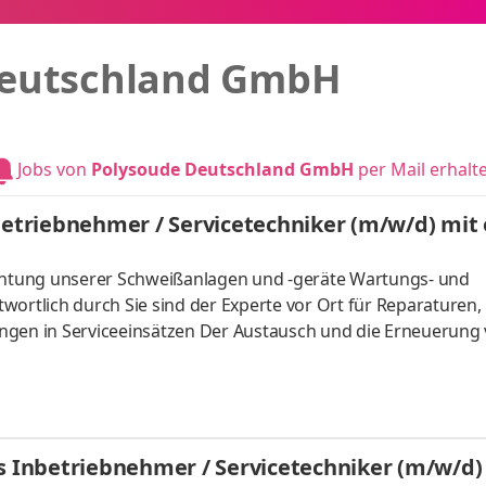
Deutschland GmbH
Jobs von
Polysoude Deutschland GmbH
per Mail erhalt
nbetriebnehmer / Servicetechniker (m/w/d) mi
ichtung unserer Schweißanlagen und -geräte Wartungs- und
wortlich durch Sie sind der Experte vor Ort für Reparaturen,
en in Serviceeinsätzen Der Austausch und die Erneuerung
 Für Ihre Kund:innen und Kolleg:innen sind sie ein Ansprechp
eutschlandweit ca. 20 - 40 %
ls Inbetrieb­nehmer / Servicetechniker (m/w/d