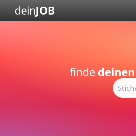
dein
JOB
finde
deinen