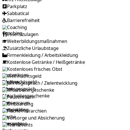
Parkplatz
Sabbatical
Barrierefreiheit
Coaching
Essenszulagen
Weiterbildungsmaßnahmen
Zusätzliche Urlaubstage
Firmenkleidung / Arbeitskleidung
Kostenlose Getränke / Heißgetränke
Kostenloses frisches Obst
Weihnachtsgeld
Jahresgespräch / Ziel­entwicklung
Mitarbeitergeschenke
Pausenraum
Onboarding
Flache Hierarchien
Vorsorge und Absicherung
Teamevents