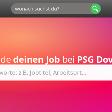
nde
deinen Job
bei
PSG Do