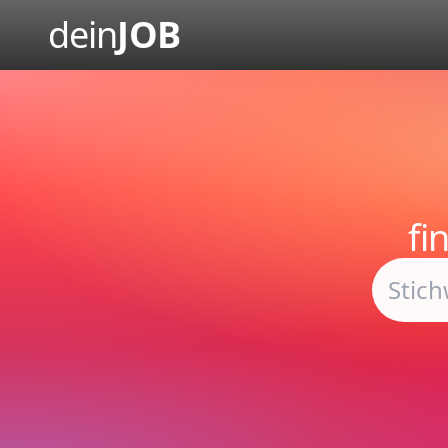
dein
JOB
fi