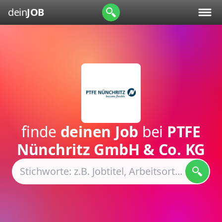
dein
JOB
finde
deinen Job
bei
PTFE
Nünchritz GmbH & Co. KG