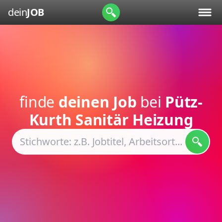
dein
JOB
finde
deinen Job
bei
Pütz-
Kurth Sanitär Heizung