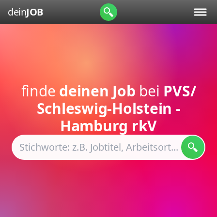
dein
JOB
finde
deinen Job
bei
PVS/
Schleswig-Holstein -
Hamburg rkV