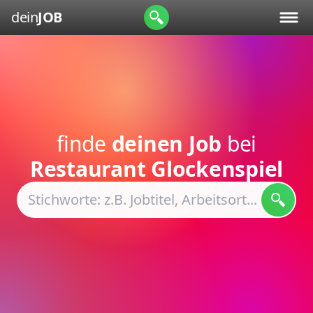
dein
JOB
finde
deinen Job
bei
Restaurant Glockenspiel