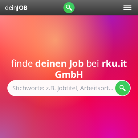
dein
JOB
finde
deinen Job
bei
rku.it
GmbH