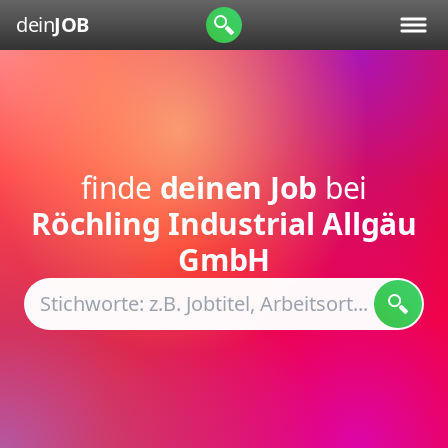
dein
JOB
finde
deinen Job
bei
Röchling Industrial Allgäu
GmbH