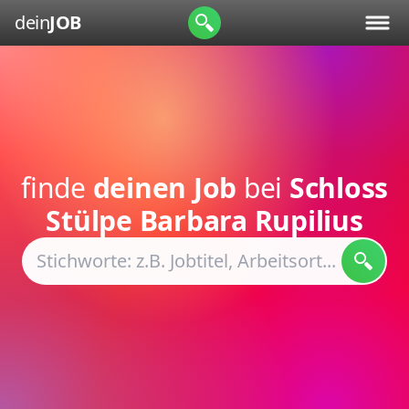
dein
JOB
finde
deinen Job
bei
Schloss
Stülpe Barbara Rupilius