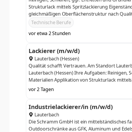
Strukturlack mittels Spritzlackierung Eigenstän
gleichmäßigen Oberflächenstruktur nach Qual
dokumentieren Durchführung von Qualitätskontr
Technische Berufe
Wartung der Lackierkabine, Werkzeuge und tech
vor etwa 2 Stunden
KFZ-Lackierer oder vergleichbare Qualifikation
Lackierer (m/w/d)
Lauterbach (Hessen)
Qualität schafft Vertrauen. Am Standort Lauterbach suchen wir ab sofort Unterstützung: Lackierer (m/w/d) Standort
Lauterbach (Hessen) Ihre Aufgaben: Reinigen, Schleifen, ggf. Entfetten und Grundieren von Bauteilen aus GFK, Alu u.a
Materialien Applikation von Strukturlack mittels Spritzlackierung Eigenständiges Einstellen und Bedienen der
Lackiergeräte Sicherstellung einer gl
vor 2 Tagen
Industrielackierer/in (m/w/d)
Lauterbach
Die Schramm GmbH ist ein mittelständisches fa
Outdoorschränke aus GFK, Aluminum und Edelst