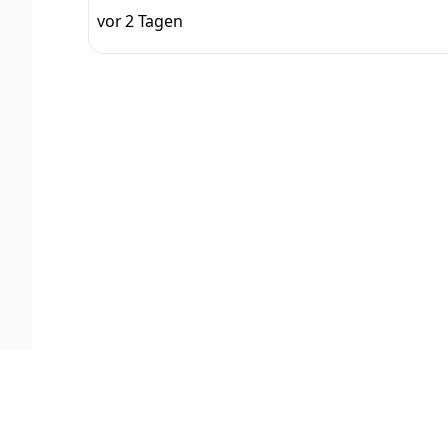
Lackiergeräte Sicherstellung einer gl
vor 2 Tagen