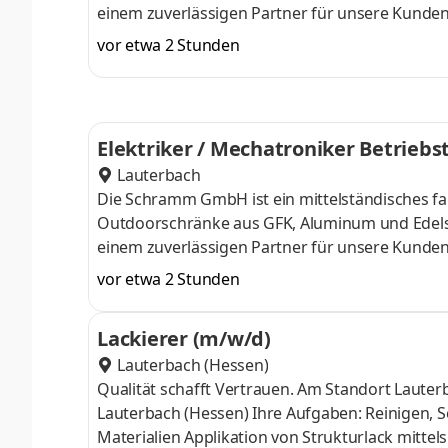
einem zuverlässigen Partner für unsere Kunden
mitbringen, sind Sie bei uns genau richtig. Bew
vor etwa 2 Stunden
Unternehmens, das Ihre Kompetenz wertschätzt 
reinigst deren Oberflächen und sorgst für eine
Präzision lackierst Du die Teile und stellst sicher
Elektriker / Mechatroniker Betriebs
Lauterbach
Die Schramm GmbH ist ein mittelständisches fa
Outdoorschränke aus GFK, Aluminum und Edelst
einem zuverlässigen Partner für unsere Kunde
Betriebstechnik mitbringen, sind Sie bei uns gen
vor etwa 2 Stunden
zukunftsorientierten Unternehmens, das Ihre K
Produktionsbereitschaft unserer hochmoderne
Lackierer (m/w/d)
AbstellmaßnahmenDurchführung von Wartungen
Lauterbach (Hessen)
Qualität schafft Vertrauen. Am Standort Lauterbach suchen wir ab sofort Unterstützung: Lackierer (m/w/d) Standort
Lauterbach (Hessen) Ihre Aufgaben: Reinigen, Schleifen, ggf. Entfetten und Grundieren von Bauteilen aus GFK, Alu u.a
Materialien Applikation von Strukturlack mittels Spritzlackierung Eigenständiges Einstellen und Bedienen der