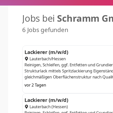
Jobs bei
Schramm G
6 Jobs gefunden
Lackierer (m/w/d)
Lauterbach/Hessen
Reinigen, Schleifen, ggf. Entfetten und Grundie
Strukturlack mittels Spritzlackierung Eigenstän
gleichmäßigen Oberflächenstruktur nach Qual
dokumentieren Durchführung von Qualitätskontr
vor 2 Tagen
Wartung der Lackierkabine, Werkzeuge und te
Lackierer (m/w/d)
Lauterbach (Hessen)
Reinigen, Schleifen, ggf. Entfetten und Grundie