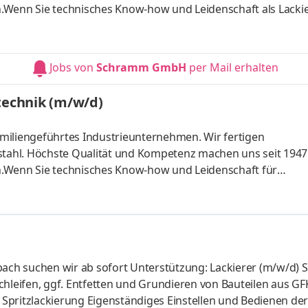
.Wenn Sie technisches Know-how und Leidenschaft als Lacki
erben Sie sich und werden Sie Teil eines zukunftsorientierten
und fördert. Aufgaben Du bereitest Einzelteile und Baugrup
 makellose Basis für den LackierungsprozessMit Geschick un
Jobs von
Schramm GmbH
per Mail erhalten
, dass sie höch
technik (m/w/d)
miliengeführtes Industrieunternehmen. Wir fertigen
ahl. Höchste Qualität und Kompetenz machen uns seit 1947
n.Wenn Sie technisches Know-how und Leidenschaft für
au richtig. Bewerben Sie sich und werden Sie Teil eines
ompetenz wertschätzt und fördert. Aufgaben Sicherstellung
n MaschinenAnalyse von Störungen und Einleitung von
, Reparaturen sowie OptimierungenInstandhaltung aller e