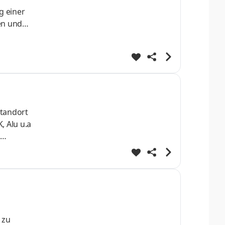
g einer
en und
und
ierer,
 zu