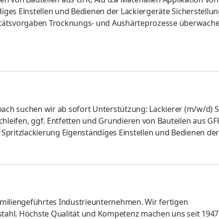
diges Einstellen und Bedienen der Lackiergeräte Sicherstellun
itätsvorgaben Trocknungs- und Aushärteprozesse überwach
ollen (Schichtdicke, Oberfläche, Struktur, Haftung) Pflege 
nischen Anlagen, Abgeschlossene Berufsausbildung als Lack
eichmäßigen Oberflächenstruktur nach Qualitätsvorgaben
miliengeführtes Industrieunternehmen. Wir fertigen
ahl. Höchste Qualität und Kompetenz machen uns seit 1947