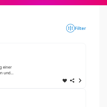
Filter
g einer
en und
und