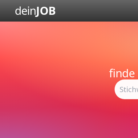
dein
JOB
finde