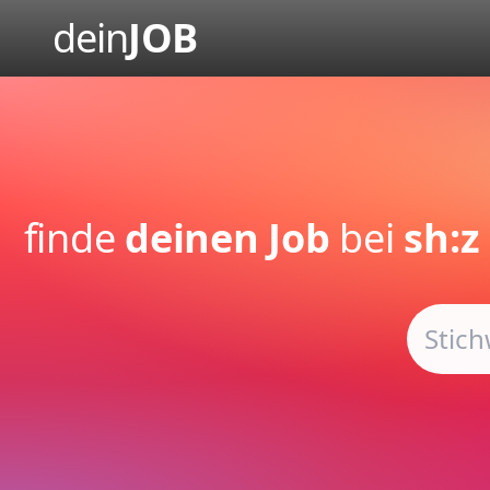
dein
JOB
finde
deinen Job
bei
sh:z