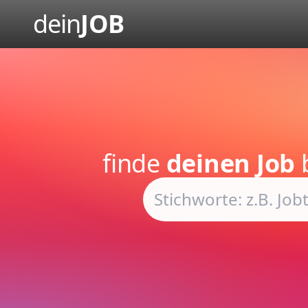
dein
JOB
finde
deinen Job