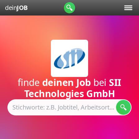
dein
JOB
finde
deinen Job
bei
SII
Technologies GmbH