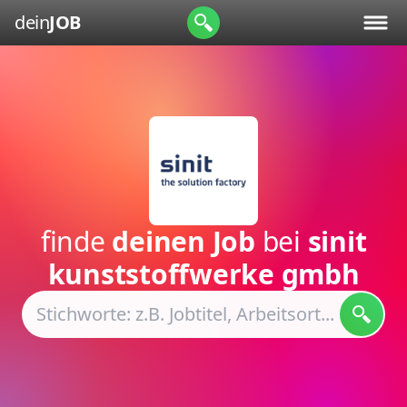
dein
JOB
finde
deinen Job
bei
sinit
kunststoffwerke gmbh