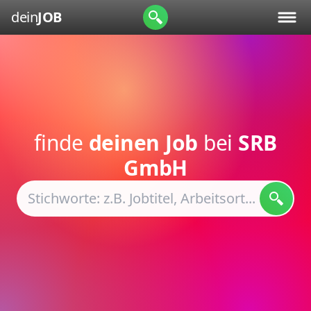
dein
JOB
finde
deinen Job
bei
SRB
GmbH