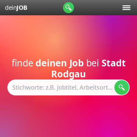
dein
JOB
finde
deinen Job
bei
Stadt
Rodgau