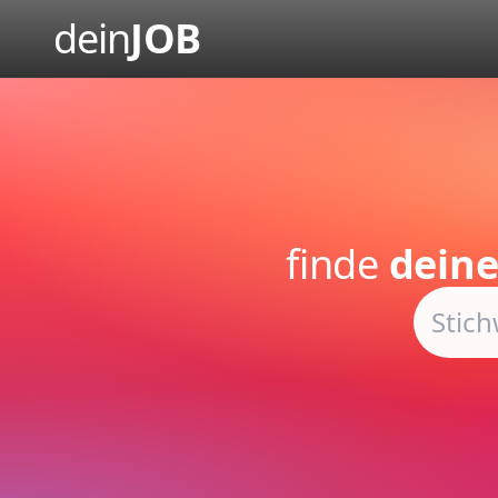
dein
JOB
finde
deine