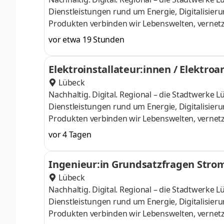
Dienstleistungen rund um Energie, Digitalisieru
Produkten verbinden wir Lebenswelten, verne
und unterstützen kraftvoll und engagiert den Sp
vor etwa 19 Stunden
gemeinwohlorientiert, der Vielfalt der Menschen
und Mobilitätswende für die Bürger:innen in un
Elektroinstallateur:innen / Elektro
größten Arbeitgebern in Schleswig-Holstein.E
Lübeck
Nachhaltig. Digital. Regional – die Stadtwerke
Dienstleistungen rund um Energie, Digitalisieru
Produkten verbinden wir Lebenswelten, verne
und unterstützen kraftvoll und engagiert den Sp
vor 4 Tagen
gemeinwohlorientiert, der Vielfalt der Menschen
und Mobilitätswende für die Bürger:innen in un
Ingenieur:in Grundsatzfragen Stro
größten Arbeitgebern in Schleswig-Holstein.E
Lübeck
Nachhaltig. Digital. Regional – die Stadtwerke
Dienstleistungen rund um Energie, Digitalisieru
Produkten verbinden wir Lebenswelten, verne