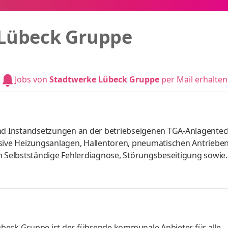
Lübeck Gruppe
Jobs von
Stadtwerke Lübeck Gruppe
per Mail erhalten
d Instandsetzungen an der betriebseigenen TGA‑Anlagentec
usive Heizungsanlagen, Hallentoren, pneumatischen Antrieben
Selbstständige Fehlerdiagnose, Störungsbeseitigung sowie
ptimierungsmaßnahmen an Anlagen, wie Kompressoren,
 Ölabscheidern Tausch elektrischer Komponenten in Absti
Grundstücke / Außenanlagen Einsatz als Streckenanlagenwär
 Lübeck Gruppe ist der führende kommunale Anbieter für alle