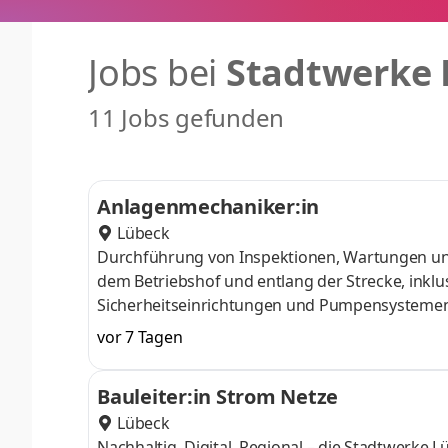
Jobs bei
Stadtwerke 
11 Jobs gefunden
Anlagenmechaniker:in
Lübeck
Durchführung von Inspektionen, Wartungen un
dem Betriebshof und entlang der Strecke, inkl
Sicherheitseinrichtungen und Pumpensystemen 
Umsetzung technischer Verbesserungs- und O
vor 7 Tagen
AWAS‑Anlage, Tankanlage, Buswaschanlage und
mit dem Fachbereich Reinigung und Pflege der 
Bauleiter:in Strom Netze
Erstellen von Beschilderungen aller Art
Lübeck
Nachhaltig. Digital. Regional – die Stadtwerke