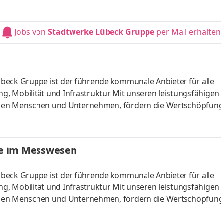
ort, die Bildung und das kulturelle Leben. Verantwortungsvol
 und ihren Lebensentwürfen verpflichtet, gestalten wir die K
d um Lübeck. Mit rund 1.500 Mitarbeitenden zählen wir zu d
Jobs von
Stadtwerke Lübeck Gruppe
per Mail erhalten
 Lübeck Gruppe ist der führende kommunale Anbieter für alle
ng, Mobilität und Infrastruktur. Mit unseren leistungsfähigen
tzen Menschen und Unternehmen, fördern die Wertschöpfung
ort, die Bildung und das kulturelle Leben. Verantwortungsvol
 und ihren Lebensentwürfen verpflichtet, gestalten wir die K
d um Lübeck. Mit rund 1.500 Mitarbeitenden zählen wir zu d
se im Messwesen
 Lübeck Gruppe ist der führende kommunale Anbieter für alle
ng, Mobilität und Infrastruktur. Mit unseren leistungsfähigen
tzen Menschen und Unternehmen, fördern die Wertschöpfung
ort, die Bildung und das kulturelle Leben. Verantwortungsvol