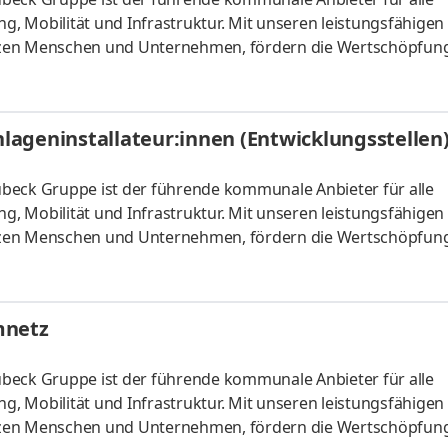
ng, Mobilität und Infrastruktur. Mit unseren leistungsfähigen
tzen Menschen und Unternehmen, fördern die Wertschöpfung
ort, die Bildung und das kulturelle Leben. Verantwortungsvol
 und ihren Lebensentwürfen verpflichtet, gestalten wir die K
d um Lübeck. Mit rund 1.500 Mitarbeitenden zählen wir zu d
anlageninstallateur:innen (Entwicklungsstellen
 Lübeck Gruppe ist der führende kommunale Anbieter für alle
ng, Mobilität und Infrastruktur. Mit unseren leistungsfähigen
tzen Menschen und Unternehmen, fördern die Wertschöpfung
ort, die Bildung und das kulturelle Leben. Verantwortungsvol
 und ihren Lebensentwürfen verpflichtet, gestalten wir die K
d um Lübeck. Mit rund 1.500 Mitarbeitenden zählen wir zu d
mnetz
 Lübeck Gruppe ist der führende kommunale Anbieter für alle
ng, Mobilität und Infrastruktur. Mit unseren leistungsfähigen
tzen Menschen und Unternehmen, fördern die Wertschöpfung