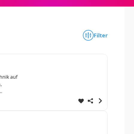
Filter
hnik auf
,
mmung
ter:in