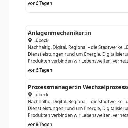
und unterstützen kraftvoll und engagiert den Sp
vor 6 Tagen
gemeinwohlorientiert, der Vielfalt der Menschen
und Mobilitätswende für die Bürger:innen in un
größten Arbeitgebern in Schleswig-Holstein.E
Anlagenmechaniker:in
Lübeck
Nachhaltig. Digital. Regional – die Stadtwerke
Dienstleistungen rund um Energie, Digitalisieru
Produkten verbinden wir Lebenswelten, verne
und unterstützen kraftvoll und engagiert den Sp
vor 6 Tagen
gemeinwohlorientiert, der Vielfalt der Menschen
und Mobilitätswende für die Bürger:innen in un
Prozessmanager:in Wechselprozes
größten Arbeitgebern in Schleswig-Holstein.D
Lübeck
Nachhaltig. Digital. Regional – die Stadtwerke
Dienstleistungen rund um Energie, Digitalisieru
Produkten verbinden wir Lebenswelten, verne
und unterstützen kraftvoll und engagiert den Sp
vor 8 Tagen