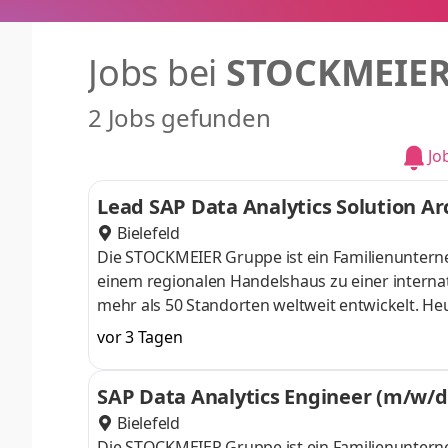
Jobs bei
STOCKMEIER
2 Jobs gefunden
Jo
Lead SAP Data Analytics Solution A
Bielefeld
Die STOCKMEIER Gruppe ist ein Familienunterne
einem regionalen Handelshaus zu einer intern
mehr als 50 Standorten weltweit entwickelt. 
Distribution, Produktion und Dienstleistungen
vor 3 Tagen
Produkte gehandelt und produziert. Damit wer
STOCKMEIER Gruppe eint die Begeisterung für i
SAP Data Analytics Engineer (m/w/d
der STOCKMEIER Gruppe in Bielefeld suchen wir
Bielefeld
Die STOCKMEIER Gruppe ist ein Familienunterne