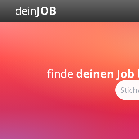
dein
JOB
finde
deinen Job