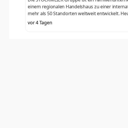
einem regionalen Handelshaus zu einer intern
mehr als 50 Standorten weltweit entwickelt. 
Distribution, Produktion und Dienstleistungen
vor 4 Tagen
Produkte gehandelt und produziert. Damit wer
STOCKMEIER Gruppe eint die Begeisterung für i
der STOCKMEIER Gruppe in Bielefeld suchen wir