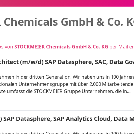
 Chemicals GmbH & Co. 
bs von
STOCKMEIER Chemicals GmbH & Co. KG
per Mail e
rchitect (m/w/d) SAP Datasphere, SAC, Data G
hmen in der dritten Generation. Wir haben uns in 100 Jahre
ationalen Unternehmensgruppe mit über 2.000 Mitarbeitend
Heute umfasst die STOCKMEIER Gruppe Unternehmen, die in
 rund um die Chemie tätig sind. Insgesamt werden über 26.00
den mehr als 30.000 Kunden weltweit versorgt. Alle Unterne
hre spezifische Aufgabenstellung. Am Sitz der Unternehmen
) SAP Datasphere, SAP Analytics Cloud, Data 
 Sie ab so
hmen in der dritten Generation. Wir haben uns in 100 Jahre