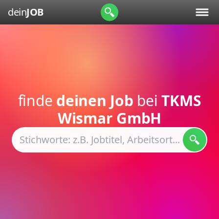
dein
JOB
finde
deinen Job
bei
TKMS
Wismar GmbH