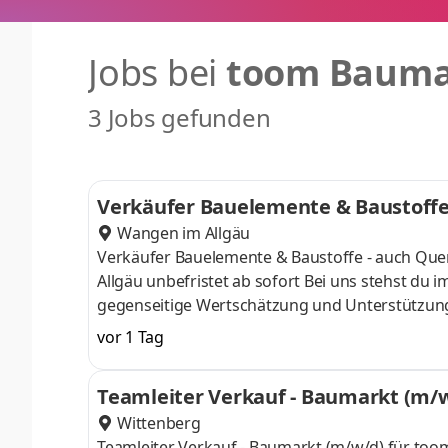
Jobs bei
toom Baum
3 Jobs gefunden
Verkäufer Bauelemente & Baustoffe
Wangen im Allgäu
Verkäufer Bauelemente & Baustoffe - auch Quereinsteiger (m/w/d) für toom in Wa
Allgäu unbefristet ab sofort Bei uns stehst du im Vordergrund. Und ein ganzes Team hinter dir: Denn Respekt,
gegenseitige Wertschätzung und Unterstützung s
arbeitest. Unsere Zahlen, Daten und Fakten: Wir sind Teil der REWE Group. Bundesweit betreiben wir mehr als 300
vor 1 Tag
Märkte und beschäftigen rund 18.000 Mitarbeit
Teamleiter Verkauf - Baumarkt (m/
Wittenberg
Teamleiter Verkauf - Baumarkt (m/w/d) für toom in Lutherstadt Wittenberg Vollzeit Lutherstadt Wittenberg