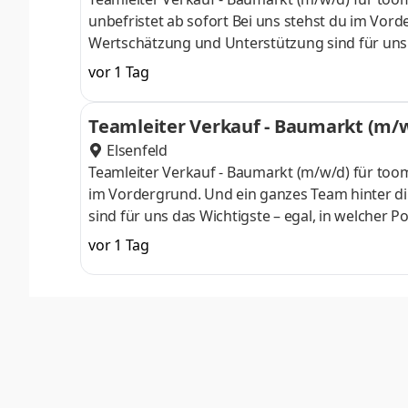
unbefristet ab sofort Bei uns stehst du im Vordergrund. Und ein ganzes Team hinter dir: Denn Respekt, gegenseitige
Wertschätzung und Unterstützung sind für uns da
Unsere Zahlen, Daten und Fakten: Wir sind Tei
vor 1 Tag
beschäftigen rund 18.000 Mitarbeitende.
Teamleiter Verkauf - Baumarkt (m/
Elsenfeld
Teamleiter Verkauf - Baumarkt (m/w/d) für toom in Elsenfeld Vollzeit Elsenfeld unbefristet ab sofort Bei uns stehst du
im Vordergrund. Und ein ganzes Team hinter d
sind für uns das Wichtigste – egal, in welcher Position du bei uns arbeitest
Teil der REWE Group. Bundesweit betreiben wir
vor 1 Tag