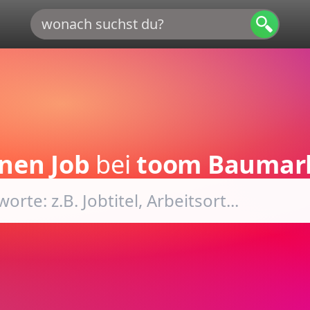
nen Job
bei
toom Baumar