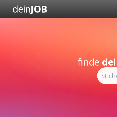
dein
JOB
finde
dei