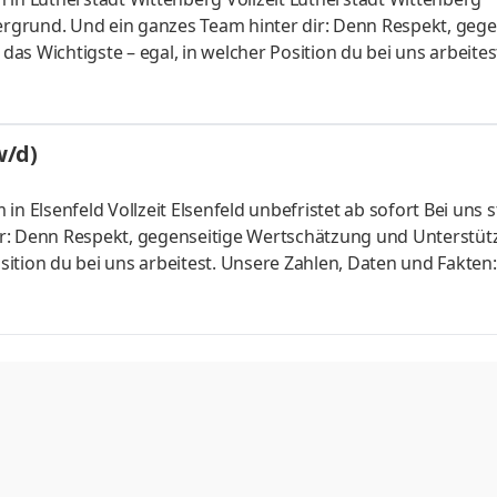
s Wichtigste – egal, in welcher Position du bei uns arbeites
l der REWE Group. Bundesweit betreiben wir mehr als 300 Mär
w/d)
ir: Denn Respekt, gegenseitige Wertschätzung und Unterstü
. Unsere Zahlen, Daten und Fakten: Wir sind
 mehr als 300 Märkte und beschäftigen rund 18.000 Mitarbei