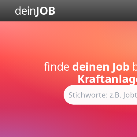
dein
JOB
finde
deinen Job
b
Kraftanla