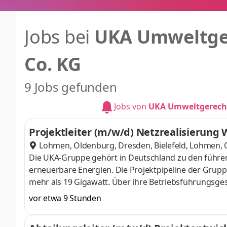
Jobs bei
UKA Umweltge
Co. KG
9 Jobs gefunden
Jobs von
UKA Umweltgerecht
Projektleiter (m/w/d) Netzrealisierung
Lohmen, Oldenburg, Dresden, Bielefeld
,
Lohmen, O
Die UKA-Gruppe gehört in Deutschland zu den führen
erneuerbare Energien. Die Projektpipeline der Gruppe
mehr als 19 Gigawatt. Über ihre Betriebsführungsge
hinaus die Betriebsführung für Wind- und PV-Parks. 
vor etwa 9 Stunden
Lohmen, Oldenburg, Dresden oder Bielefeld ab sofo
einen Projektleiter (m/w/d) Netzrealisierung Winden