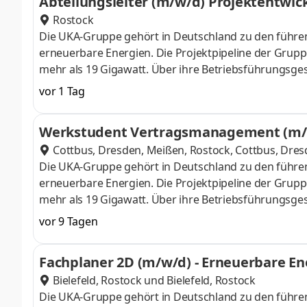
Abteilungsleiter (m/w/d) Projektentwi
Planung und Umsetzung von Netzanschlüssen bei Wi
Rostock
Ausschreibung über die Baudurchführung bis zur In
Die UKA-Gruppe gehört in Deutschland zu den führen
Tiefbau oder der El
erneuerbare Energien. Die Projektpipeline der Gruppe
mehr als 19 Gigawatt. Über ihre Betriebsführungsge
hinaus die Betriebsführung für Wind- und PV-Parks. 
vor 1 Tag
Umsetzung der Energiewende arbeiten. Hierfür suche
einen Abteilungsleiter (m/w/d) Projektentwicklung 
Werkstudent Vertragsmanagement (m/
strategische, fachliche und personelle Leitung der A
Cottbus, Dresden, Meißen, Rostock
,
Cottbus, Dres
Bundesländer Mecklenburg-Vorpommern und Schleswig-
Die UKA-Gruppe gehört in Deutschland zu den führen
dass Ene
erneuerbare Energien. Die Projektpipeline der Gruppe
mehr als 19 Gigawatt. Über ihre Betriebsführungsge
hinaus die Betriebsführung für Wind- und PV-Parks. 
vor 9 Tagen
Umsetzung der Energiewende arbeiten. Hierfür suche
Dresden, Meißen oder Rostock, Dich als Werkstude
Fachplaner 2D (m/w/d) - Erneuerbare En
wünschen uns eine regelmäßige Verfügbarkeit von c
Bielefeld, Rostock
und
Bielefeld, Rostock
Standort in Cottbus, Dresden, Meißen oder Rostoc
Die UKA-Gruppe gehört in Deutschland zu den führen
von Verträgen und Grun