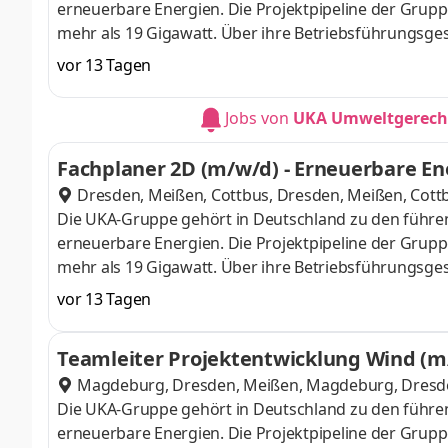
erneuerbare Energien. Die Projektpipeline der Gruppe
mehr als 19 Gigawatt. Über ihre Betriebsführungsge
hinaus die Betriebsführung für Wind- und PV-Parks. 
vor 13 Tagen
Umsetzung der Energiewende arbeiten. Hierfür suche
oder Rostock dich als Fachplaner 2D (m/w/d) - Erneu
Jobs von
UKA Umweltgerecht
präzise technische Zeichnungen und digitale Planun
Windenergieprojekte in Deutschland entstehen - vo
Fachplaner 2D (m/w/d) - Erneuerbare En
arbeitest du eigen
Dresden, Meißen, Cottbus
,
Dresden, Meißen, Cott
Die UKA-Gruppe gehört in Deutschland zu den führen
erneuerbare Energien. Die Projektpipeline der Gruppe
mehr als 19 Gigawatt. Über ihre Betriebsführungsge
hinaus die Betriebsführung für Wind- und PV-Parks. 
vor 13 Tagen
Umsetzung der Energiewende arbeiten. Hierfür such
Meißen oder Cottbus dich als Fachplaner 2D (m/w/d)
Teamleiter Projektentwicklung Wind (m
erstellst präzise technische Zeichnungen und digita
Magdeburg, Dresden, Meißen
,
Magdeburg, Dresd
Windenergieprojekte in Deutschland entstehen - vo
Die UKA-Gruppe gehört in Deutschland zu den führen
arbeitest du
erneuerbare Energien. Die Projektpipeline der Gruppe