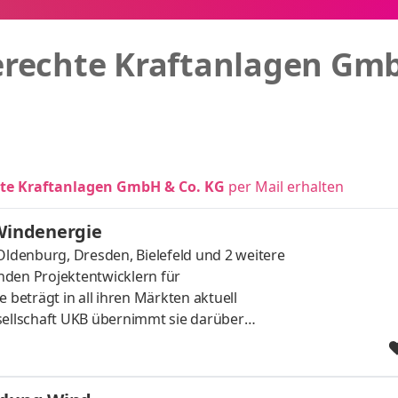
rechte Kraftanlagen Gm
e Kraftanlagen GmbH & Co. KG
per Mail erhalten
 Windenergie
ldenburg, Dresden, Bielefeld
und 2 weitere
den Projektentwicklern für
 beträgt in all ihren Märkten aktuell
sellschaft UKB übernimmt sie darüber
Der Bauträger sucht für den Standort
rt bzw. zum nächstmöglichen Zeitpunkt
ergie. Aufgaben Du verantwortest die