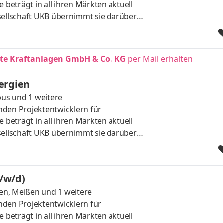
 beträgt in all ihren Märkten aktuell
sellschaft UKB übernimmt sie darüber
Lass uns gemeinsam erfolgreich an der
n wir für unsere Standorte Bielefeld
erbare Energien. Aufgaben Du erstellst
e Kraftanlagen GmbH & Co. KG
per Mail erhalten
gsgrundlagen, auf denen
n der Genehmigung bis zum Bau. Bei uns
ergien
bus
und 1 weitere
den Projektentwicklern für
 beträgt in all ihren Märkten aktuell
sellschaft UKB übernimmt sie darüber
Lass uns gemeinsam erfolgreich an der
en wir für unsere Standorte Dresden,
 - Erneuerbare Energien. Aufgaben Du
/w/d)
le Planungsgrundlagen, auf denen
en, Meißen
und 1 weitere
n der Genehmigung bis zum Bau. Bei uns
den Projektentwicklern für
 beträgt in all ihren Märkten aktuell