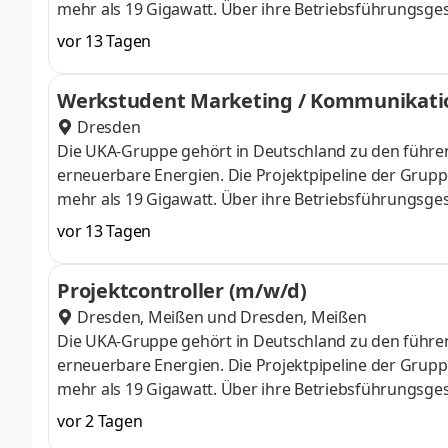
mehr als 19 Gigawatt. Über ihre Betriebsführungsge
hinaus die Betriebsführung für Wind- und PV-Parks. 
vor 13 Tagen
Umsetzung der Energiewende arbeiten. Hierfür such
Magdeburg, Dresden oder Meißen einen Teamleiter P
Werkstudent Marketing / Kommunikati
Aufgaben Du verantwortest die Führung deines Teams 
Dresden
genehmigungsfähige und realisierbare Energieparkpr
Die UKA-Gruppe gehört in Deutschland zu den führen
Projektabschluss voranzubringen. Dabei s
erneuerbare Energien. Die Projektpipeline der Gruppe
mehr als 19 Gigawatt. Über ihre Betriebsführungsge
hinaus die Betriebsführung für Wind- und PV-Parks. 
vor 13 Tagen
Umsetzung der Energiewende arbeiten. Hierfür such
Dich als Werkstudent Marketing / Kommunikation (m/
Projektcontroller (m/w/d)
Erstellung von Kommunikationsstrategien und bringst
Dresden, Meißen
und
Dresden, Meißen
sowie Durchführung von Kommunikationsmaßnahm
Die UKA-Gruppe gehört in Deutschland zu den führen
Geschäftsentwicklung und Projektentw
erneuerbare Energien. Die Projektpipeline der Gruppe
mehr als 19 Gigawatt. Über ihre Betriebsführungsge
hinaus die Betriebsführung für Wind- und PV-Parks. 
vor 2 Tagen
Umsetzung der Energiewende arbeiten. Hierfür such