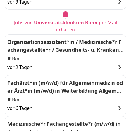
vor 9 Tagen
Jobs von
Universitätsklinikum Bonn
per Mail
erhalten
Organisationsassistent*in / Medizinische*r F
achangestellte*r / Gesundheits- u. Krankenp
fleger*in (m/w/d)
Bonn
vor 2 Tagen
Fachärzt*in (m/w/d) für Allgemeinmedizin od
er Ärzt*in (m/w/d) in Weiterbildung Allgemei
nmedizin ab 3. WB-Jahr für innovative Lehre
Bonn
und Lehrforschung
vor 6 Tagen
Medizinische*r Fachangestellte*r (m/w/d) in