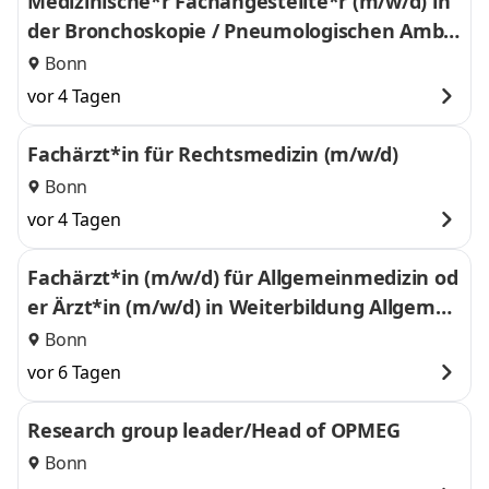
Medizinische*r Fachangestellte*r (m/w/d) in
der Bronchoskopie / Pneumologischen Ambul
anz
Bonn
vor 4 Tagen
Fachärzt*in für Rechtsmedizin (m/w/d)
Bonn
vor 4 Tagen
Fachärzt*in (m/w/d) für Allgemeinmedizin od
er Ärzt*in (m/w/d) in Weiterbildung Allgemei
nmedizin ab 3. WB-Jahr für innovative Lehre
Bonn
und Lehrforschung
vor 6 Tagen
Research group leader/Head of OPMEG
Bonn