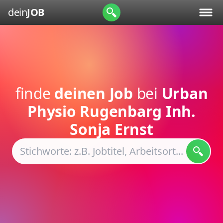
dein
JOB
finde
deinen Job
bei
Urban
Physio Rugenbarg Inh.
Sonja Ernst