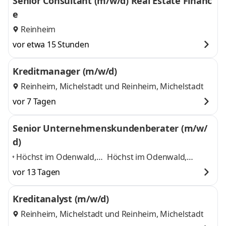
Senior Consultant (m/w/d) Real Estate Financ
e
Reinheim
vor etwa 15 Stunden
Kreditmanager (m/w/d)
Reinheim, Michelstadt
und
Reinheim, Michelstadt
vor 7 Tagen
Senior Unternehmenskundenberater (m/w/
d)
Höchst im Odenwald,
Höchst im Odenwald,
Miltenberg, Michelstadt,
Miltenberg, Michelstadt,
vor 13 Tagen
Reinheim, Groß-
Reinheim, Groß-Umstadt,
Umstadt, Homeoffice
,
Homeoffice
und 2 weitere
Kreditanalyst (m/w/d)
Reinheim, Michelstadt
und
Reinheim, Michelstadt