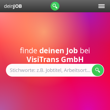
dein
JOB
finde
deinen Job
bei
VisiTrans GmbH