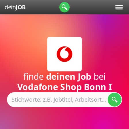
dein
JOB
finde
deinen Job
bei
Vodafone Shop Bonn I