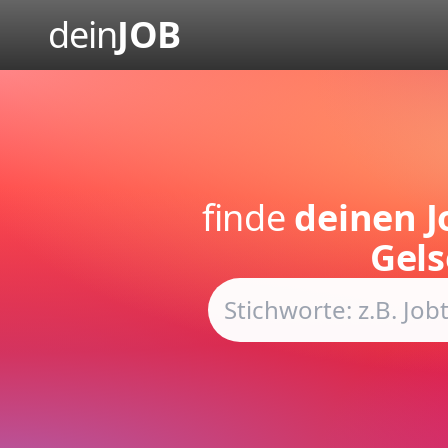
dein
JOB
finde
deinen J
Gels