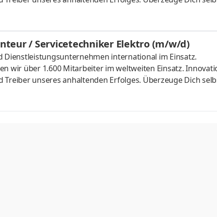
 Mechaniker / Mechatroniker / Zerspanung CNC (m/w/d) Aufg
n sowie Optimierungen der Maschinen und Anlagen Mitwirku
wechslungsreiche Tätigkeit, vorwiegend in den Bereichen
onteur / Servicetechniker Elektro (m/w/d)
strie, Raumfahrt, L
d Dienstleistungsunternehmen international im Einsatz.
n wir über 1.600 Mitarbeiter im weltweiten Einsatz. Innovati
 Treiber unseres anhaltenden Erfolges. Überzeuge Dich selbs
ektriker / Elektroniker / Elektromonteur / Servicetechniker E
ntagen, Umbauten und Reparaturen Durchführung elektrisc
ngsreiche Tätigkeit, vorwiegend in den Bereichen
strie, Raumfahrt, Lu