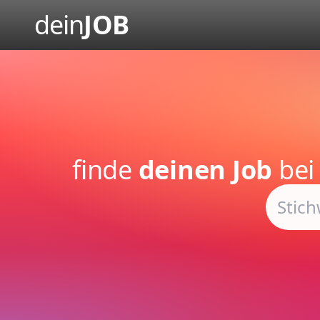
dein
JOB
finde
deinen Job
be