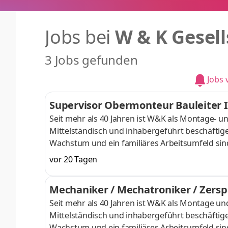
Jobs bei
W & K Gesell
3 Jobs gefunden
Jobs
Supervisor Obermonteur Bauleiter 
Seit mehr als 40 Jahren ist W&K als Montage- u
Mittelständisch und inhabergeführt beschäftigen
Wachstum und ein familiäres Arbeitsumfeld sind
suchen für internationale Projekte, einen eng
vor 20 Tagen
Aufgaben Ausführung elektrischer oder mecha
Baustellen vor Ort Führung und Förderung de
Mechaniker / Mechatroniker / Zers
dem verantwortlichen Projektleiter Abwechslun
Seit mehr als 40 Jahren ist W&K als Montage un
Mittelständisch und inhabergeführt beschäftigen
Wachstum und ein familiäres Arbeitsumfeld sind