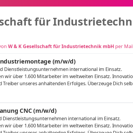
schaft für Industrietech
 von
W & K Gesellschaft für Industrietechnik mbH
per Mail
Industriemontage (m/w/d)
nd Dienstleistungsunternehmen international im Einsatz.
 wir über 1.600 Mitarbeiter im weltweiten Einsatz. Innovatio
 Treiber unseres anhaltenden Erfolges. Überzeuge Dich selbs
agierten Supervisor Obermonteur Bauleiter Industriemontage
nischer Montageprojekte Koordinierung und Organisation d
s eingesetzten Montageteams Kooperation und Zusammenarb
panung CNC (m/w/d)
gsreiche Tä
d Dienstleistungsunternehmen international im Einsatz.
 wir über 1.600 Mitarbeiter im weltweiten Einsatz. Innovatio
 Treiber unseres anhaltenden Erfolges. Überzeuge Dich selbs