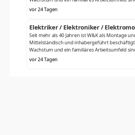
suchen für unsere Projekte einen engagierten
vor 24 Tagen
Durchführung von Montagen und Installatione
Inbetriebnahmen und Produktionsbegleitung Ab
Elektriker / Elektroniker / Elektrom
Pharmaindustrie, Lebensmitteltechnik, Glasindu
Seit mehr als 40 Jahren ist W&K als Montage un
Mittelständisch und inhabergeführt beschäftigte
Wachstum und ein familiäres Arbeitsumfeld sind
suchen für unsere Projekte einen engagierten El
vor 24 Tagen
(m/w/d) Aufgaben Ausführung elektrischer Mo
Wartungen an Maschinen und Anlagen Abwechslu
Pharmaindustrie, Lebensmitteltechnik, Glasindu