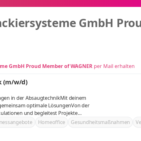
Lackiersysteme GmbH Pr
steme GmbH Proud Member of WAGNER
per Mail erhalten
k (m/w/d)
agen in der AbsaugtechnikMit deinem
t gemeinsam optimale LösungenVon der
ulationen und begleitest Projekte
ie externen Partnern zusammen
tnessangebote
Homeoffice
Gesundheits­maßnahmen
V