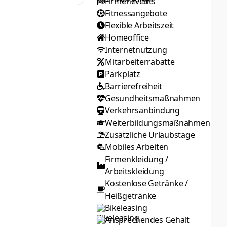
Firmenevents
Fitnessangebote
Flexible Arbeitszeit
Homeoffice
Internetnutzung
Mitarbeiter­rabatte
Parkplatz
Barrierefreiheit
Gesundheits­maßnahmen
Verkehrsanbindung
Weiterbildungsmaßnahmen
Zusätzliche Urlaubstage
Mobiles Arbeiten
Firmenkleidung /
Arbeitskleidung
Kostenlose Getränke /
Heißgetränke
Bikeleasing
Ansprechendes Gehalt