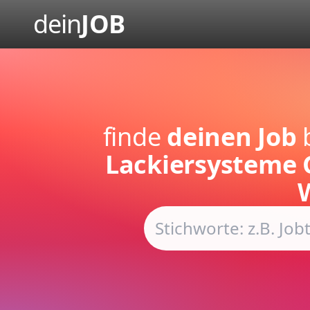
dein
JOB
finde
deinen Job
Lackiersysteme