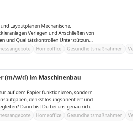
tplänen Mechanische,
d Anschließen von
tnessangebote
Homeoffice
Gesundheits­maßnahmen
V
ner (m/w/d) im Maschinenbau
nur auf dem Pa­pi­er funk­tio­nie­ren, son­dern
ns­auf­ga­ben, denkst lö­sungs­ori­en­tiert und
be­glei­ten? Dann bist Du bei uns ge­nau rich­
rt­lich für die Ent­wick­lung, Kon­struk­ti­on
tnessangebote
Homeoffice
Gesundheits­maßnahmen
V
t Ent­wick­lungs­pro­jek­te von der Kon­zep­ti­