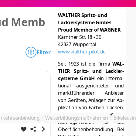
WALTHER Spritz- und
oud Memb
Lackiersysteme GmbH
Proud Member of WAGNER
Kärntner Str. 18 - 30
42327
Wuppertal
www.walther-pilot.de
Filter
Seit 1923 ist die Fir­ma
WAL­
THER Spritz- und La­ckier­
sys­te­me GmbH
ein in­ter­na­
tio­nal aus­ge­rich­te­ter und
markt­füh­ren­der An­bie­ter
von Ge­rä­ten, An­la­gen zur Ap­
pli­ka­ti­on von Far­ben, La­cken,
Kleb­stof­fen und wei­te­ren
erkehrsanbindung
Weiterbildungsmaßnahmen
Bikeleasi
Auf­trags­me­di­en für die
Ober­flä­chen­be­hand­lung. Bei