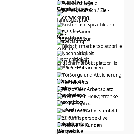
Weihnachtsgeld
Jahresgespräch / Ziel­
entwicklung
Kostenlose Sprachkurse
Pausenraum
Zuschuss zur
Bildschirmarbeitsplatzbrille
Nachhaltigkeit
Onboarding
Flache Hierarchien
Vorsorge und Absicherung
Teamevents
Regionaler Arbeitsplatz
Kostenlose Heißgetränke
Firmenlaptop
Modernes Arbeitsumfeld
Zukunfts­perspektive
Weltweite Kunden