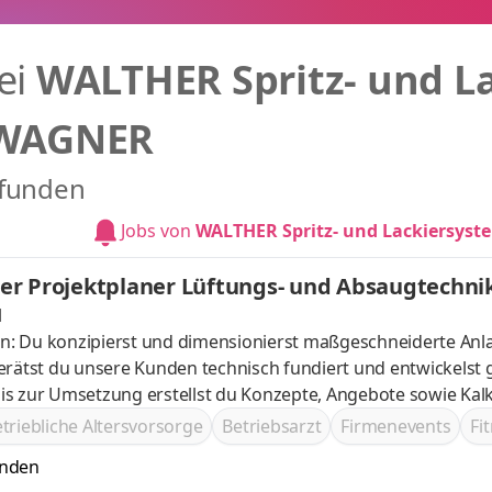
ei
WALTHER Spritz- und 
 WAGNER
efunden
Jobs von
WALTHER Spritz- und Lackiersy
er Projektplaner Lüftungs- und Absaugtechni
l
n: Du konzipierst und dimensionierst maßgeschneiderte Anl
rätst du unsere Kunden technisch fundiert und entwickels
bis zur Umsetzung erstellst du Konzepte, Angebote sowie Kalk
rbeitest du eng und vertrauensvoll mit internen Teams sow
triebliche Altersvorsorge
Betriebsarzt
Firmenevents
Fi
unden